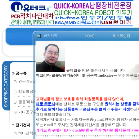
공지사항
유테크
를 방문 해주셔서 감사합니다.
공구류
퀵코리아 로봇납땜기&장비 및 공구류,Indicator
등 우수한 품질
인두기&납땜기
(352)
리워크공구류
(135)
고객님들의 정보 보호를 위해 회원등록을 받지 않으며
,
핸들/히터/소모
(73)
제품 주문시
에는,전화로 주문 또는,구입을
원하시는 상품을 클
추가로 원하시는 상품클릭
->
손님주문 클릭
->
주문서 작성
하신
기타공구류
(2)
처리 해드리겠습니다.
세금계산서 필요시는 사업자등록증(e-mail,연락처,담당자 성함
또는
e-mail로 주시면 전자세금계산서를 발급해드립니다.
전기전자
카카오 친구에서 ID->
utech09
친구 추가 하시면 항시 문의 가
히터전력제어기
(9)
+++++++++++++++++++++++++++++++++++++++++++++++