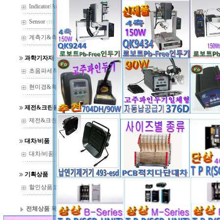
Indicator/Amp
(29)
Sensor
(18)
계측기&측정기
(37)
과학기자재
초음파세척기
(22)
현미경&확대경
(144)
제전&크린용품
제전&크린용품
(14)
대차/비품
대차/비품
(13)
QUICK-KOREA 고주파인
기획상품
704A구형,936ESD, HAKKO9
할인상품코너
(36)
전체상품 목록