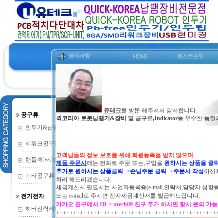
공지사항
유테크
를 방문 해주셔서 감사합니다.
공구류
퀵코리아 로봇납땜기&장비 및 공구류,Indicator
등 우수한 품질
인두기&납땜기
(352)
리워크공구류
(135)
고객님들의 정보 보호를 위해 회원등록을 받지 않으며
,
핸들/히터/소모
(73)
제품 주문시
에는,전화로 주문 또는,구입을
원하시는 상품을 클
추가로 원하시는 상품클릭
->
손님주문 클릭
->
주문서 작성
하신
기타공구류
(2)
처리 해드리겠습니다.
세금계산서 필요시는 사업자등록증(e-mail,연락처,담당자 성함
또는
e-mail로 주시면 전자세금계산서를 발급해드립니다.
전기전자
카카오 친구에서 ID->
utech09
친구 추가 하시면 항시 문의 가
히터전력제어기
(9)
+++++++++++++++++++++++++++++++++++++++++++++++