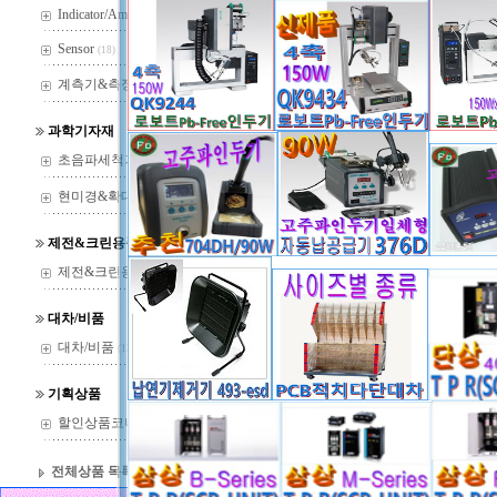
Indicator/Amp
(29)
Sensor
(18)
계측기&측정기
(37)
과학기자재
초음파세척기
(22)
현미경&확대경
(144)
제전&크린용품
제전&크린용품
(14)
(
4
)
대차/비품
대차/비품
(13)
* 제품 특성상 박스를 개봉하여 사용한 제품에
기획상품
할인상품코너
(36)
전체상품 목록