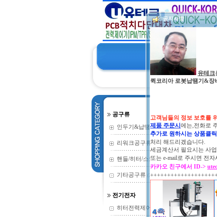
공지사항
유테크
퀵코리아 로봇납땜기&장비 및 
공구류
고객님들의 정보 보호를 
제품 주문시
에는,전화로 
인두기&납땜기
(352)
추가로 원하시는 상품클
처리 해드리겠습니다.
리워크공구류
(135)
세금계산서 필요시는 사업자
또는
e-mail로 주시면
핸들/히터/소모
(73)
카카오 친구에서 ID->
ute
기타공구류
+++++++++++++++++++
(2)
전기전자
히터전력제어기
(9)