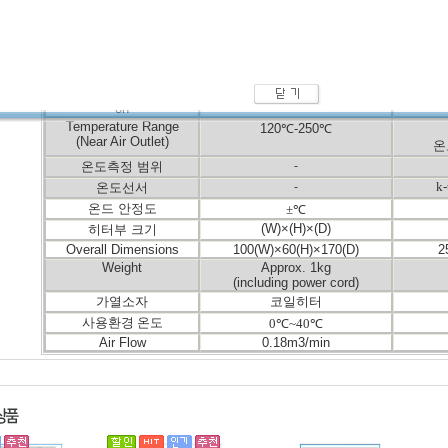
●냉
,열풍 선택으로 preheat(예비열)및 냉각 fuse로도 쓸 수 있습니다
●
Rework Station과 조합사용 가능한 예열기 입니다.
Specifications:
Type
853 ESD
Total Power Consumpti
460W
on
Temperature Range
120
℃
-250
℃
(Near Air Outlet)
온
-
온도측정 범위
-
k-
온도선서
온드 안정도
±℃
(W)×(H)×(D)
히터부 크기
Overall Dimensions
100(W)×60(H)×170(D)
2
Weight
Approx. 1kg
(including power cord)
가열소자
코일히터
사용환경 온도
0℃~40℃
Air Flow
0.18m3/min