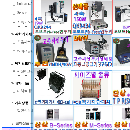
Indicator/Amp
(29)
Sensor
(18)
계측기&측정기
(37)
과학기자재
초음파세척기
(22)
현미경&확대경
(144)
제전&크린용품
제전&크린용품
(14)
대차/비품
대차/비품
(13)
기획상품
할인상품코너
(36)
전체상품 목록