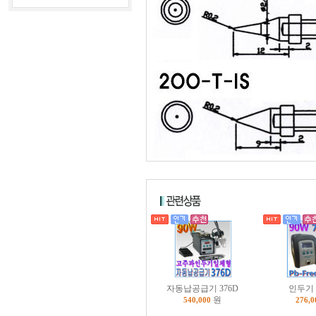
자동납공급기 376D
인두기 
원
540,000
276,0