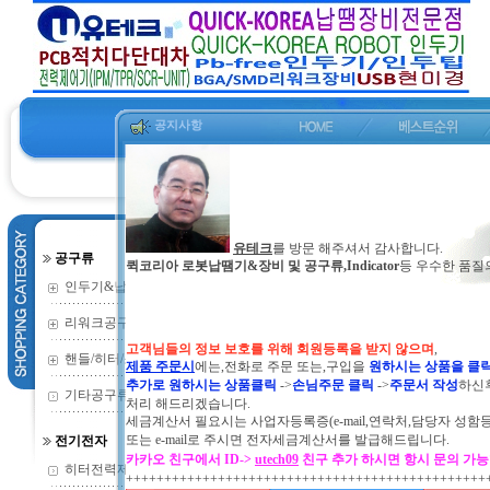
공지사항
유테크
를 방문 해주셔서 감사합니다.
공구류
퀵코리아 로봇납땜기&장비 및 공구류,Indicator
등 우수한 품질
인두기&납땜기
(352)
리워크공구류
(135)
고객님들의 정보 보호를 위해 회원등록을 받지 않으며
,
핸들/히터/소모
(73)
제품 주문시
에는,전화로 주문 또는,구입을
원하시는 상품을 클
추가로 원하시는 상품클릭
->
손님주문 클릭
->
주문서 작성
하신
기타공구류
(2)
처리 해드리겠습니다.
세금계산서 필요시는 사업자등록증(e-mail,연락처,담당자 성함
또는
e-mail로 주시면 전자세금계산서를 발급해드립니다.
전기전자
카카오 친구에서 ID->
utech09
친구 추가 하시면 항시 문의 가
히터전력제어기
(9)
+++++++++++++++++++++++++++++++++++++++++++++++