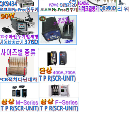
(
3
)
pb-free 고주파발열 방식형 신기술 제품임