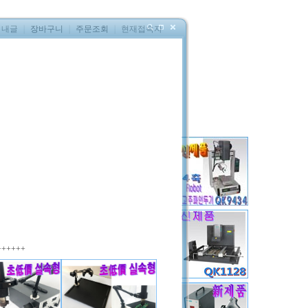
내글
｜
장바구니
｜
주문조회
｜
현재접속자
01B
858,000
원(부가세별도)
201B
QUICK-KOREA
중국OEM
++++++
EA