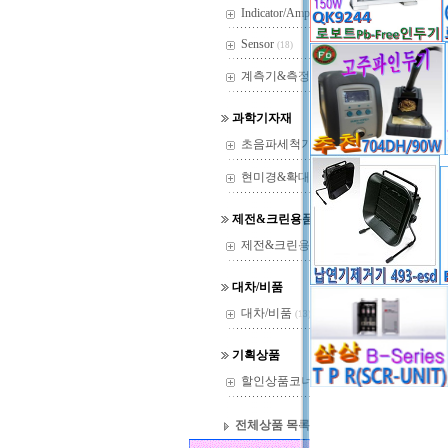
Indicator/Amp
(29)
Sensor
(18)
계측기&측정기
(37)
과학기자재
초음파세척기
(22)
현미경&확대경
(144)
제전&크린용품
제전&크린용품
(14)
대차/비품
대차/비품
(13)
* 90w 
기획상품
할인상품코너
(36)
전체상품 목록