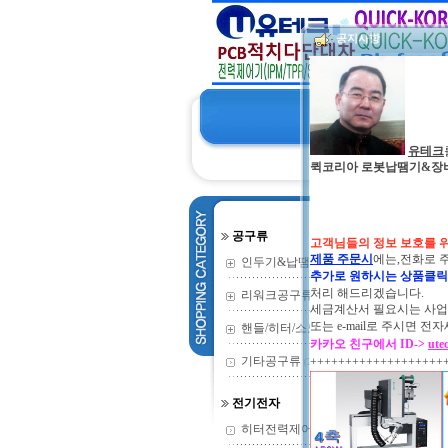
공지사항
유테크
퀵코리아 로봇납땜기&장비 및 
공구류
고객님들의 정보 보호를 
제품 주문시
에는,전화로 
인두기&납땜기
(352)
추가로 원하시는 상품클
처리 해드리겠습니다.
리워크공구류
(135)
세금계산서 필요시는 사업자
또는
e-mail로 주시면
핸들/히터/소모
(73)
카카오 친구에서 ID->
ute
기타공구류
+++++++++++++++++++
(2)
전기전자
히터전력제어기
(9)