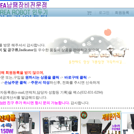
｜
로그인
｜
회원등록
｜
를 방문 해주셔서 감사합니다.
공구류,Indicator
등 우수한 품질의
상품을 판매하고
있으며,
자동납흡입기 2
위해 회원등록을 받지 않으며
,
주문 또는,구입을
원하시는 상품을 클릭
->
바로구매 클릭
->
판매가격
릭
->
손님주문 클릭
->
주문서 작성
하신후,
전화를 주시면
신속하게
상품 모델명
등록증(e-mail,연락처,담당자 성함등 기록)을
팩스(032-831-0294)
 전자세금계산서를 발급해드립니다.
브랜드
ch09
친구 추가 하시면 항시 문의 가능합니다.
감사합니다.
원산지
++++++++++++++++++++++++++++++++++++++++++++++++++++++++++++++++
부가세/카드제외
구매수량